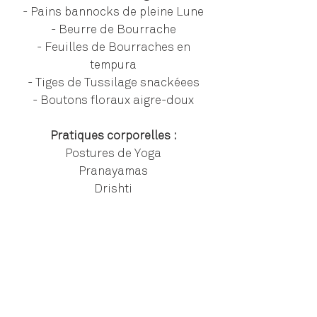
- Pains bannocks de pleine Lune
- Beurre de Bourrache
- Feuilles de Bourraches en
tempura
- Tiges de Tussilage snackéees
- Boutons floraux aigre-doux
Pratiques corporelles :
Postures de Yoga
Pranayamas
Drishti
Explorations créatives :
Se purifier avec l'eau lustrale
Zoom botanique :