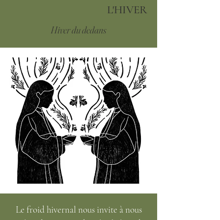
L'HIVER
Hiver du dedans
Le froid hivernal nous invite à nous