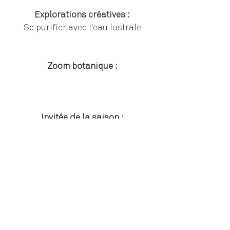
Explorations créatives :
Se purifier avec l'eau lustrale
Zoom botanique :
Invitée de la saison :
Plantes rencontrées :
le Pissenlit, la Ronce, l'Ortie