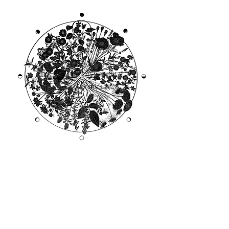
CETTE IMMERSION N'EST
PAS ENCORE DISPONIBLE
...elle le sera le temps venu...