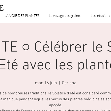
LA VOIE DES PLANTES
Le voyage des graines
Les infusions
E ○ Célébrer le 
Eté avec les plan
mar. 16 juin
  |  
Ceriana
 de nombreuses traditions, le Solstice d’été est considéré com
 magique pendant lequel les vertus des plantes médicinales sont
apogée.