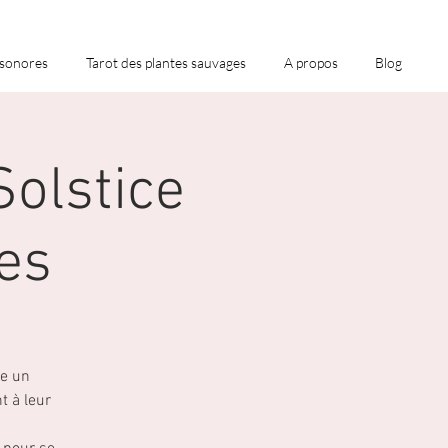
 sonores
Tarot des plantes sauvages
A propos
Blog
Solstice
tes
me un
 à leur