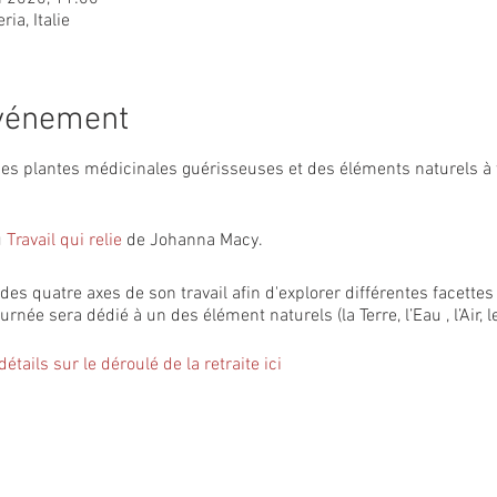
ia, Italie
événement
s plantes médicinales guérisseuses et des éléments naturels à t
u
Travail qui relie
de Johanna Macy.
des quatre axes de son travail afin d'explorer différentes facettes 
née sera dédié à un des élément naturels (la Terre, l’Eau , l’Air, l
étails sur le déroulé de la retraite ici
es médicinales et comestibles en pleine nature sauvage.
 plantes sauvages du Solstice d'été.