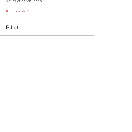
Kéfirs et Kombuchas
En lire plus >
Billets
Type de billet
REPLAY - Fermentations
Prix
12,00 €
Quantité
Total
0,00 €