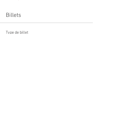
Billets
Type de billet
REPLAY - Plantes du Solstice
Prix
12,00 €
Quantité
Total
0,00 €
Passer la commande